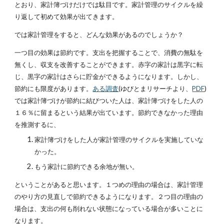
とおり、家計簿づけだけでは駄目です。家計管理のサイクルを繰
り返して初めて効果が出てきます。
では家計管理をすると、どんな効果があるのでしょうか？
一つ目の効果は節約です。支出を把握することで、消費の無駄を
無くし、収支を改善することができます。赤字の家計は黒字に転
じ、黒字の家計はさらに貯金ができるようになります。しかし、
節約にも限度があります。
ある調査
(ゆびとまリサーチより、
PDF
)
では家計簿づけが節約に結びついた人は、家計簿づけをした人の
１６％に留まるという結果が出ています。節約できなかった理由
を推測するに、
家計簿づけをした人が家計管理のサイクルを実施していな
かった。
もう家計に節約できる余地が無い。
ということがあると思います。１つめの理由の場合は、家計管理
のやり方の見直しで節約できるようになります。２つ目の理由の
場合は、支出の何も削れない状態になっている場合が多いことに
なります。